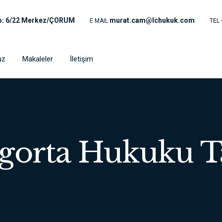
No: 6/22 Merkez/ÇORUM
murat.cam@lchukuk.com
E MAIL
TEL
uz
Makaleler
İletişim
igorta Hukuku T