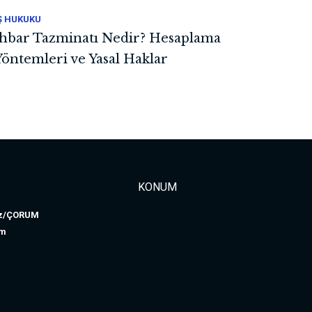
Ş HUKUKU
İhbar Tazminatı Nedir? Hesaplama
Yöntemleri ve Yasal Haklar
KONUM
kez/ÇORUM
om