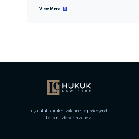
View More
LÇ Hukuk olarak davalarınızda profesyonel
kadromuzla yanınızdayız.