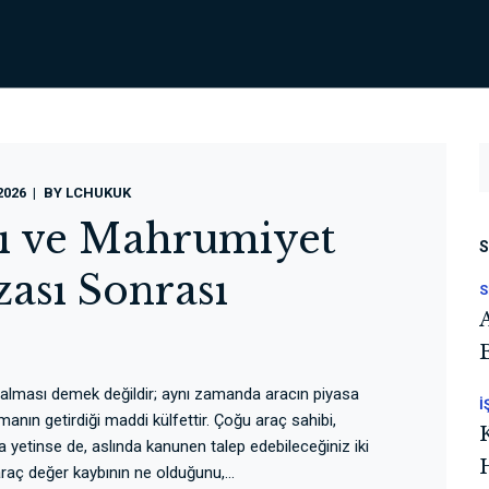
2026
BY
LCHUKUK
ı ve Mahrumiyet
S
zası Sonrası
S
 alması demek değildir; aynı zamanda aracın piyasa
İ
nın getirdiği maddi külfettir. Çoğu araç sahibi,
 yetinse de, aslında kanunen talep edebileceğiniz iki
araç değer kaybının ne olduğunu,...