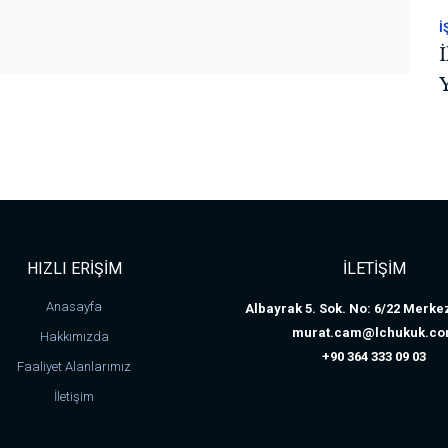
İ
HIZLI ERİŞİM
İLETİŞİM
Anasayfa
Albayrak 5. Sok. No: 6/22 Mer
murat.cam@lchukuk.c
Hakkımızda
+90 364 333 09 03
Faaliyet Alanlarımız
İletişim