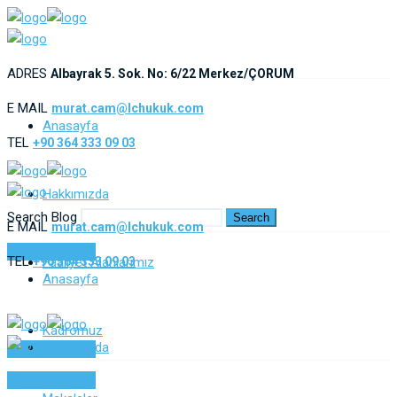
ADRES
Albayrak 5. Sok. No: 6/22 Merkez/ÇORUM
E MAIL
murat.cam@lchukuk.com
Anasayfa
TEL
+90 364 333 09 03
Hakkımızda
Search Blog
Search
E MAIL
murat.cam@lchukuk.com
İletişim Talebi
TEL
+90 364 333 09 03
Faaliyet Alanlarımız
Anasayfa
Kadromuz
Hakkımızda
İletişim Talebi
İletişim Talebi